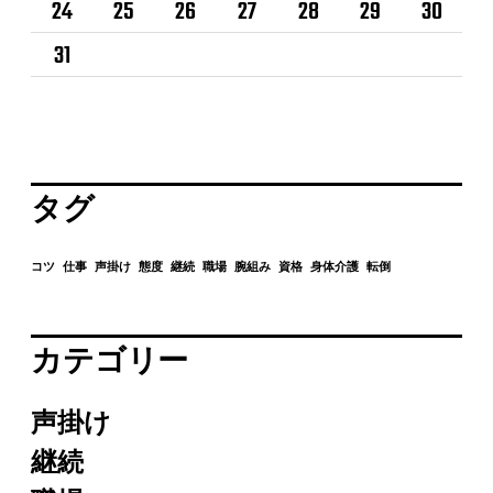
24
25
26
27
28
29
30
31
タグ
コツ
仕事
声掛け
態度
継続
職場
腕組み
資格
身体介護
転倒
カテゴリー
声掛け
継続